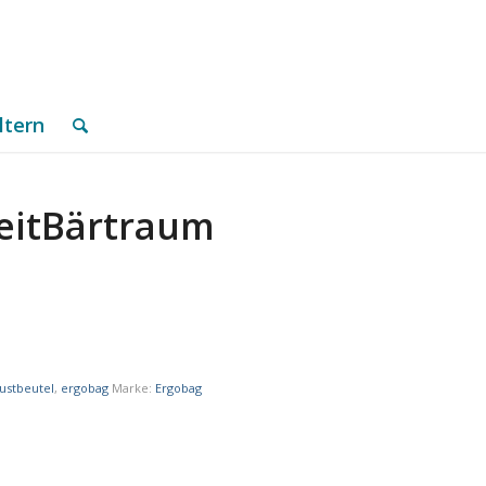
ltern
eitBärtraum
ustbeutel
,
ergobag
Marke:
Ergobag