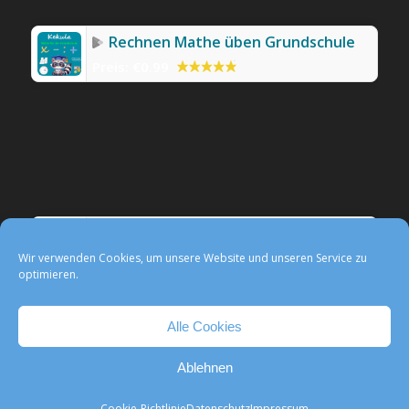
Rechnen Mathe üben Grundschule
Preis:
€0.99
Werbefreie Mathe-App Kekula
Preis:
0,99 €
Wir verwenden Cookies, um unsere Website und unseren Service zu
optimieren.
Alle Cookies
Ablehnen
@ Kekula -
Enfold WordPress Theme by Kriesi
Kontakt
Impressum
Datenschutz
Media- und Presse
Cookie-Richtlinie
Datenschutz
Impressum