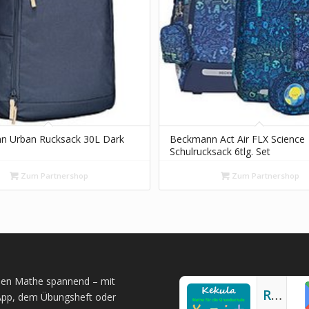
n Urban Rucksack 30L Dark
Beckmann Act Air FLX Science
Schulrucksack 6tlg. Set
Zum Partnershop
Zum Partnershop
en Mathe spannend – mit
Rechnen Mathe üben Grundschule
App, dem Übungsheft oder