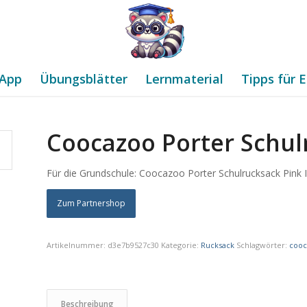
App
Übungsblätter
Lernmaterial
Tipps für E
Coocazoo Porter Schulr
Für die Grundschule: Coocazoo Porter Schulrucksack Pink I
Zum Partnershop
Artikelnummer:
d3e7b9527c30
Kategorie:
Rucksack
Schlagwörter:
coo
Beschreibung