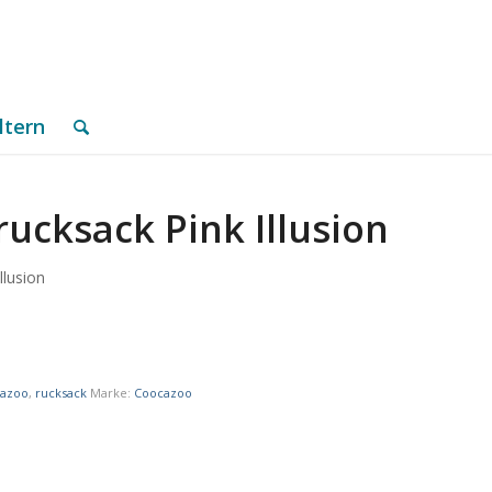
ltern
ucksack Pink Illusion
llusion
cazoo
,
rucksack
Marke:
Coocazoo