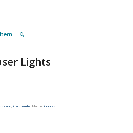
ltern
ser Lights
ocazoo
,
Geldbeutel
Marke:
Coocazoo