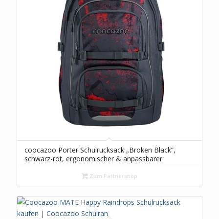
coocazoo Porter Schulrucksack „Broken Black”,
schwarz-rot, ergonomischer & anpassbarer
Tornister, höhen- & größenverstellbar, mit
Brustgurt & Hüftgurt, ab der 3. Klasse
Zum Partnershop