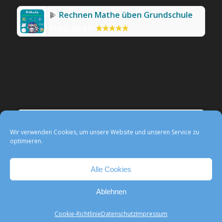
Rechnen Mathe üben Grundschule
Preis:
€0.99
Werbefreie Mathe-App Kekula
Preis:
0,99 €
Wir verwenden Cookies, um unsere Website und unseren Service zu
optimieren.
Alle Cookies
Ablehnen
@ Kekula -
Enfold WordPress Theme by Kriesi
Kontakt
Impressum
Datenschutz
Media- und Presse
Cookie-Richtlinie
Datenschutz
Impressum
Cookie-Richtlinie (EU)